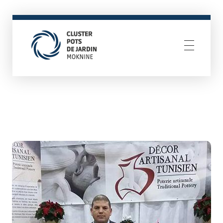
Cluster Pots De Jardin Moknine
Resilience Through Creativity